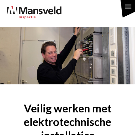
Overslaan
en
naar
de
inhoud
gaan
Veilig werken met
elektrotechnische