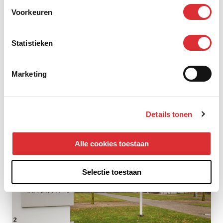
Voorkeuren
Statistieken
Marketing
Project SCIOS scope 12
Lees het hele artikel
Details tonen
Alle cookies toestaan
Selectie toestaan