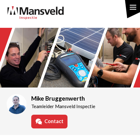
Overslaan
en
naar
de
inhoud
gaan
Mike Bruggenwerth
Teamleider Mansveld Inspectie
Contact