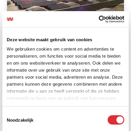
Deze website maakt gebruik van cookies
We gebruiken cookies om content en advertenties te
Eerste inspectie (EBI) scope 12 bij High Tech
personaliseren, om functies voor social media te bieden
Campus
en om ons websiteverkeer te analyseren. Ook delen we
informatie over uw gebruik van onze site met onze
Lees het hele artikel
partners voor social media, adverteren en analyse. Deze
partners kunnen deze gegevens combineren met andere
informatie die u aan ze heeft verstrekt of die ze hebben
verzameld op basis van uw gebruik van hun services.
Toestemmingsselectie
Noodzakelijk