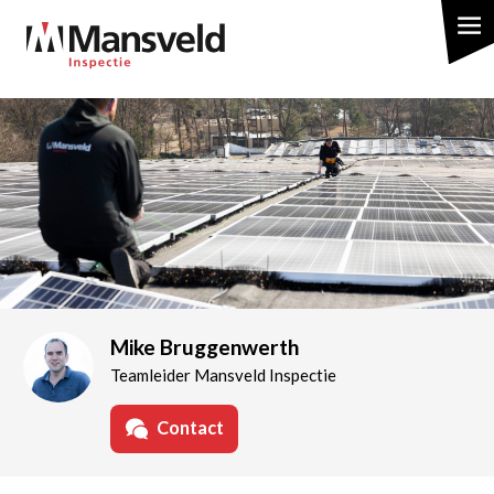
Overslaan
en
naar
de
inhoud
gaan
Mike Bruggenwerth
Teamleider Mansveld Inspectie
Contact