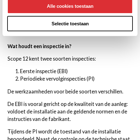
inspectie te kunnen blijven waarborgen. Dit betekent
Alle cookies toestaan
dat zij werken conform de SCIOS normen en dat zij een
door SCIOS erkend examen met goed gevolg hebben
Selectie toestaan
afgelegd.
Wat houdt een inspectie in?
Scope 12 kent twee soorten inspecties:
Eerste inspectie (EBI)
Periodieke vervolginspecties (PI)
De werkzaamheden voor beide soorten verschillen.
De EBI is vooral gericht op de kwaliteit van de aanleg:
voldoet de installatie aan de geldende normen en de
instructies van de fabrikant.
Tijdens de PI wordt de toestand van de installatie
beoordeeld. Naast de controle op de technische staat