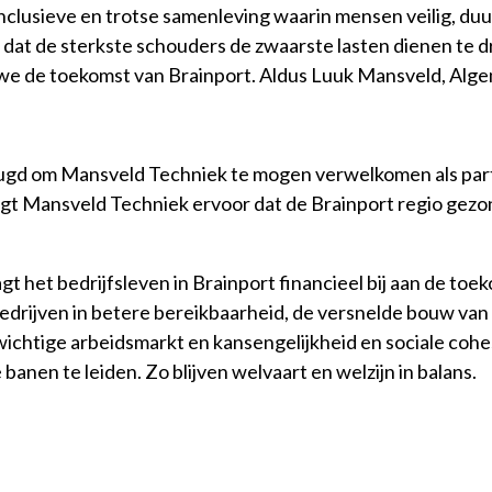
inclusieve en trotse samenleving waarin mensen veilig, d
 dat de sterkste schouders de zwaarste lasten dienen te d
we de toekomst van Brainport. Aldus Luuk Mansveld, Alg
ugd om Mansveld Techniek te mogen verwelkomen als parti
gt Mansveld Techniek ervoor dat de Brainport regio gezond
 het bedrijfsleven in Brainport financieel bij aan de toe
edrijven in betere bereikbaarheid, de versnelde bouw van
wichtige arbeidsmarkt en kansengelijkheid en sociale cohe
 banen te leiden. Zo blijven welvaart en welzijn in balans.