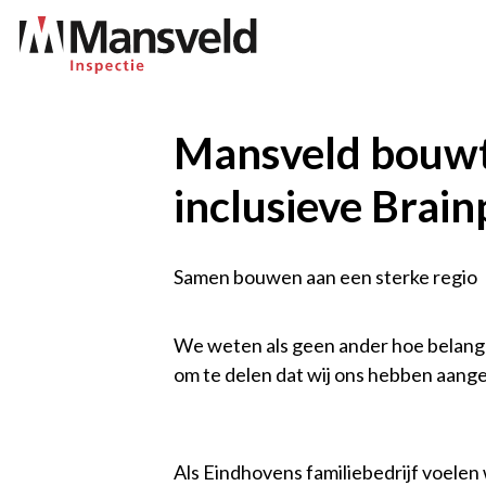
Overslaan
en
naar
de
inhoud
Mansveld bouwt
gaan
inclusieve Brain
Samen bouwen aan een sterke regio
We weten als geen ander hoe belangrij
om te delen dat wij ons hebben aange
Als Eindhovens familiebedrijf voelen 